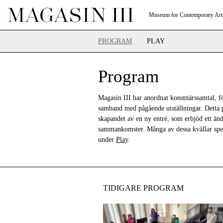
Museum for Contemporary Art
PROGRAM
PLAY
Program
Magasin III har anordnat konstnärssamtal, f
samband med pågående utställningar. Detta 
skapandet av en ny entré, som erbjöd ett än
sammankomster. Många av dessa kvällar spela
under
Play
.
TIDIGARE PROGRAM