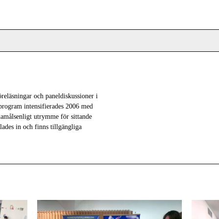
öreläsningar och paneldiskussioner i
program intensifierades 2006 med
damålsenligt utrymme för sittande
des in och finns tillgängliga