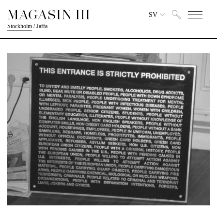
SV
Stockholm
/
Jaffa