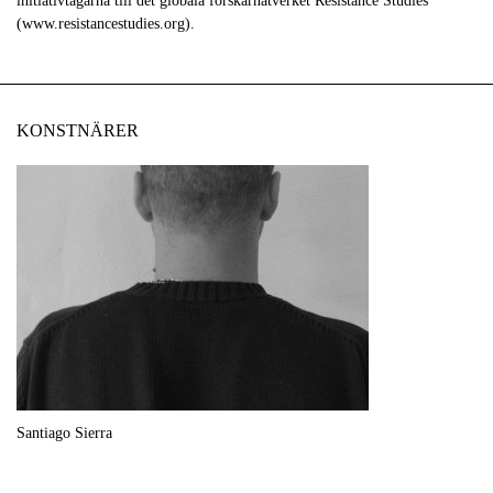
initiativtagarna till det globala forskarnätverket Resistance Studies
(www.resistancestudies.org).
KONSTNÄRER
Santiago Sierra