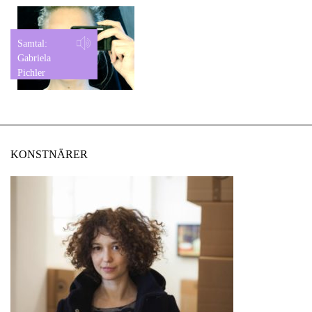
Samtal:
Gabriela
Pichler
KONSTNÄRER