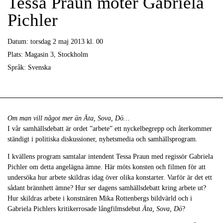
Tessa Praun möter Gabriela
Pichler
Datum:
torsdag 2 maj 2013 kl. 00
Plats:
Magasin 3, Stockholm
Språk:
Svenska
Om man vill något mer än Äta, Sova, Dö…
I vår samhällsdebatt är ordet ”arbete” ett nyckelbegrepp och återkommer
ständigt i politiska diskussioner, nyhetsmedia och samhällsprogram.
I kvällens program samtalar intendent Tessa Praun med regissör Gabriela
Pichler om detta angelägna ämne. Här möts konsten och filmen för att
undersöka hur arbete skildras idag över olika konstarter. Varför är det ett
sådant brännhett ämne? Hur ser dagens samhällsdebatt kring arbete ut?
Hur skildras arbete i konstnären Mika Rottenbergs bildvärld och i
Gabriela Pichlers kritikerrosade långfilmsdebut
Äta, Sova, Dö
?