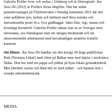
Gabriela Pichler lever och verkar i Göteborg och är filmregissör.
Äta
Sova Dö
(2012) är Pichlers första långfilm. Den har sedan
premiärvisningen på Filmfestivalen i Venedig sommaren 2012 där den
vann publikens pris, hyllats och belönats med flera svenska och
internationella priser bl.a. fyra guldbaggar: bästa film, regi, manus och
kvinnliga huvudroll. Gabriela Pichler räknas som en av Sveriges mest
intressanta, nya filmskapare med sitt säregna berättarsätt och sin
okonventionella arbetsmetod med huvudsakligen amatörer framför
kameran.
Om filmen
:
Äta Sova Dö
handlar om den kaxiga 20-åriga pojkflickan
Raša (Nermina Lukač) med rötter på Balkan men med hjärtat i nordvästra
Skåne. Hon bor med sin pappa och jobbar på byns lokala grönsaksfabrik.
Men fabriken varslar och Raša blir av med jobbet – och hamnar mitt i
svenskt arbetslöshetsträsk.
MEDIA