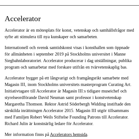
Accelerator
Accelerator är en mötesplats för konst, vetenskap och samhällsfrågor med
syfte att stimulera till nya kunskaper och samarbeten.
Internationell och svensk samtidskonst visas i konsthallen som öppnade
för allmänheten i september 2019 på Stockholms universitet i Manne
Siegbahnlaboratoriet. Accelerator producerar i dag utställningar, publika
program och samarbetar med forskare utifrån en tvärvetenskaplig bas.
Accelerator bygger på ett långvarigt och framgångsrikt samarbete med
Magasin III, inom Stockholms universitets masterprogram Curating Art.
Initiativtagare till Accelerator är Magasin III:s tidigare museichef och
styrelseordförande David Neuman samt professor i konstvetenskap
Margaretha Thomson. Rektor Astrid Söderbergh Widding instiftade den
särskilda inrättningen Accelerator 2015. Magasin III utgör tillsammans
med Familjen Robert Weils Stiftelse Founding Patrons till Accelerator.
Richard Julin är konstnärlig ledare för Accelerator.
Mer information finns på
Accelerators hemsida
.