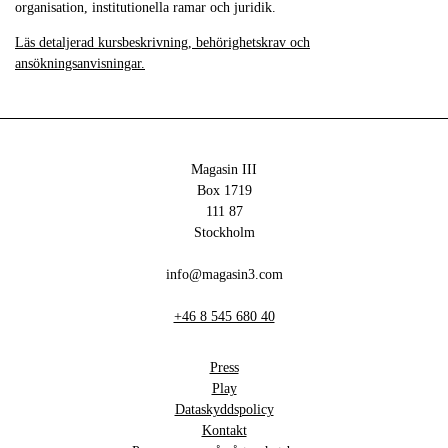
organisation, institutionella ramar och juridik.
Läs detaljerad kursbeskrivning, behörighetskrav och
ansökningsanvisningar.
Magasin III
Box 1719
111 87
Stockholm
info@magasin3.com
+46 8 545 680 40
Press
Play
Dataskyddspolicy
Kontakt