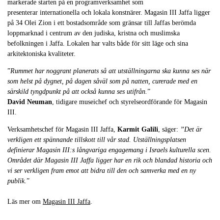
markerade starten på en programverksamhet som
presenterar internationella och lokala konstnärer. Magasin III Jaffa ligger
på 34 Olei Zion i ett bostadsområde som gränsar till Jaffas berömda
loppmarknad i centrum av den judiska, kristna och muslimska
befolkningen i Jaffa. Lokalen har valts både för sitt läge och sina
arkitektoniska kvaliteter.
”
Rummet har noggrant planerats så att utställningarna ska kunna ses när
som helst på dygnet, på dagen såväl som på natten, curerade med en
särskild tyngdpunkt på att också kunna ses utifrån.
”
David Neuman
, tidigare museichef och styrelseordförande för Magasin
III.
Verksamhetschef för Magasin III Jaffa,
Karmit Galili
, säger:
”Det är
verkligen ett spännande tillskott till vår stad. Utställningsplatsen
definierar Magasin III:s långvariga engagemang i Israels kulturella scen.
Området där Magasin III Jaffa ligger har en rik och blandad historia och
vi ser verkligen fram emot att bidra till den och samverka med en ny
publik.
”
Läs mer om
Magasin III Jaffa
.