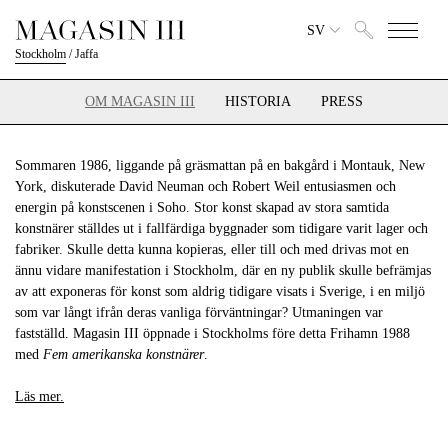
SV
Stockholm
/
Jaffa
OM MAGASIN III
HISTORIA
PRESS
Sommaren 1986, liggande på gräsmattan på en bakgård i Montauk, New
York, diskuterade David Neuman och Robert Weil entusiasmen och
energin på konstscenen i Soho. Stor konst skapad av stora samtida
konstnärer ställdes ut i fallfärdiga byggnader som tidigare varit lager och
fabriker. Skulle detta kunna kopieras, eller till och med drivas mot en
ännu vidare manifestation i Stockholm, där en ny publik skulle befrämjas
av att exponeras för konst som aldrig tidigare visats i Sverige, i en miljö
som var långt ifrån deras vanliga förväntningar? Utmaningen var
fastställd. Magasin III öppnade i Stockholms före detta Frihamn 1988
med
Fem amerikanska konstnärer
.
Läs mer.