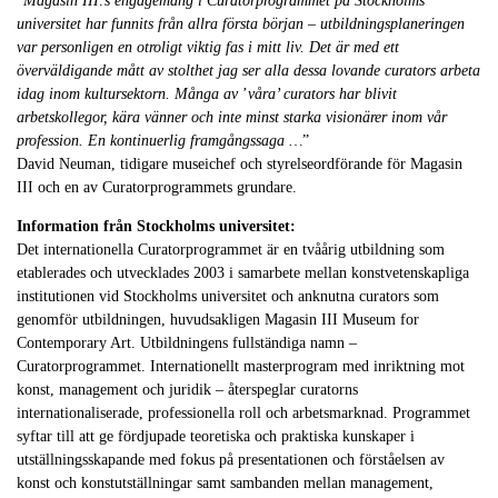
”
Magasin III:s engagemang i Curatorprogrammet på Stockholms
universitet har funnits från allra första början – utbildningsplaneringen
var personligen en otroligt viktig fas i mitt liv. Det är med ett
överväldigande mått av stolthet jag ser alla dessa lovande curators arbeta
idag inom kultursektorn. Många av
’
våra’ curators har blivit
arbetskollegor, kära vänner och inte minst starka visionärer inom vår
profession. En kontinuerlig framgångssaga …
”
David Neuman, tidigare museichef och styrelseordförande för Magasin
III och en av Curatorprogrammets grundare.
Information från Stockholms universitet:
Det internationella Curatorprogrammet är en tvåårig utbildning som
etablerades och utvecklades 2003 i samarbete mellan konstvetenskapliga
institutionen vid Stockholms universitet och anknutna curators som
genomför utbildningen, huvudsakligen Magasin III Museum for
Contemporary Art. Utbildningens fullständiga namn –
Curatorprogrammet. Internationellt masterprogram med inriktning mot
konst, management och juridik – återspeglar curatorns
internationaliserade, professionella roll och arbetsmarknad. Programmet
syftar till att ge fördjupade teoretiska och praktiska kunskaper i
utställningsskapande med fokus på presentationen och förståelsen av
konst och konstutställningar samt sambanden mellan management,