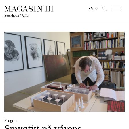
SV
Stockholm
/
Jaffa
Program
Smygtitt på vårens