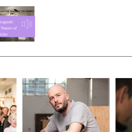
ioguide:
 Nature of
icles