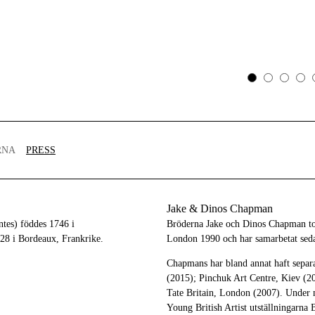
RNA
PRESS
Jake & Dinos Chapman
tes) föddes 1746 i
Bröderna Jake och Dinos Chapman tog
28 i Bordeaux, Frankrike.
London 1990 och har samarbetat seda
Chapmans har bland annat haft separ
(2015); Pinchuk Art Centre, Kiev (2
Tate Britain, London (2007). Under m
Young British Artist utställningarna 