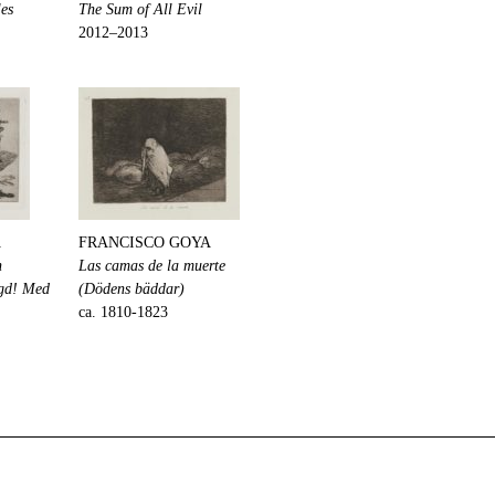
les
The Sum of All Evil
2012–2013
A
FRANCISCO GOYA
n
Las camas de la muerte
agd! Med
(Dödens bäddar)
ca. 1810-1823