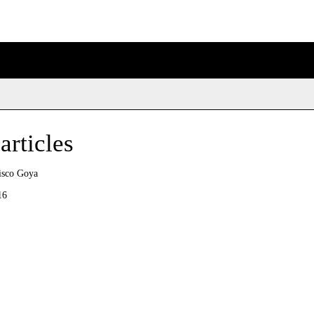
articles
isco Goya
16