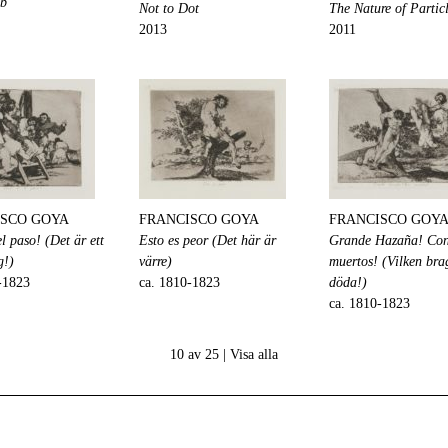
ub
Not to Dot
The Nature of Partic
2013
2011
ISCO GOYA
FRANCISCO GOYA
FRANCISCO GOY
l paso! (Det är ett
Esto es peor (Det här är
Grande Hazaña! Co
g!)
värre)
muertos! (Vilken br
-1823
ca. 1810-1823
döda!)
ca. 1810-1823
10 av 25 |
Visa alla