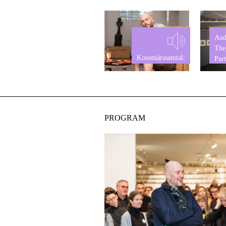
Aud
The
Konstnärssamtal:
Part
Jake Chapman
PROGRAM