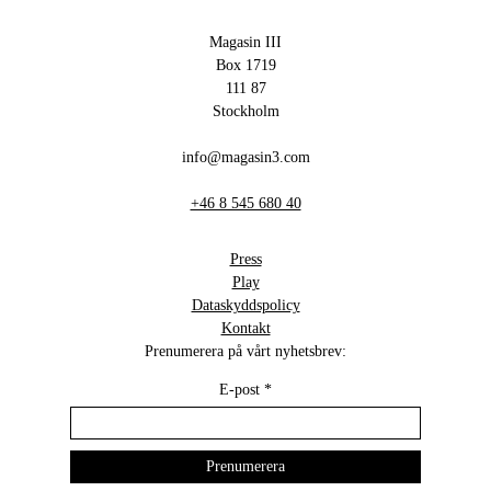
Magasin III
Box 1719
111 87
Stockholm
info@magasin3.com
+46 8 545 680 40
Press
Play
Dataskyddspolicy
Kontakt
Prenumerera på vårt nyhetsbrev:
E-post
*