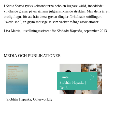
I
Snow Seared
tycks kokosnötterna bebo en lugnare värld, inbäddade i
vindlande grenar på en sällsam julgransliknande struktur. Men detta är ett
oroligt lugn, för att från dessa grenar dinglar förkolnade snöflingor:
”svedd snö”, en grym motsägelse som väcker många associationer.
Lisa Martin, utställningsassistent för
Siobhán Hapaska
, september 2013
MEDIA OCH PUBLIKATIONER
Samtal:
Siobhán Hapaska |
Del 6
Siobhán Hapaska, Otherworldly