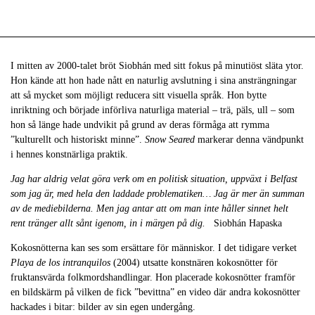
I mitten av 2000-talet bröt Siobhán med sitt fokus på minutiöst släta ytor.
Hon kände att hon hade nått en naturlig avslutning i sina ansträngningar
att så mycket som möjligt reducera sitt visuella språk. Hon bytte
inriktning och började införliva naturliga material – trä, päls, ull – som
hon så länge hade undvikit på grund av deras förmåga att rymma
”kulturellt och historiskt minne”.
Snow Seared
markerar denna vändpunkt
i hennes konstnärliga praktik.
Jag har aldrig velat göra verk om en politisk situation, uppväxt i Belfast
som jag är, med hela den laddade problematiken… Jag är mer än summan
av de mediebilderna. Men jag antar att om man inte håller sinnet helt
rent tränger allt sånt igenom, in i märgen på dig.
Siobhán Hapaska
Kokosnötterna kan ses som ersättare för människor. I det tidigare verket
Playa de los intranquilos
(2004) utsatte konstnären kokosnötter för
fruktansvärda folkmordshandlingar. Hon placerade kokosnötter framför
en bildskärm på vilken de fick ”bevittna” en video där andra kokosnötter
hackades i bitar: bilder av sin egen undergång.