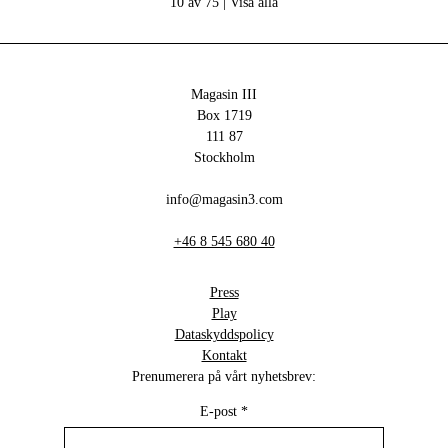
10 av 75 |
Visa alla
Magasin III
Box 1719
111 87
Stockholm
info@magasin3.com
+46 8 545 680 40
Press
Play
Dataskyddspolicy
Kontakt
Prenumerera på vårt nyhetsbrev:
E-post
*