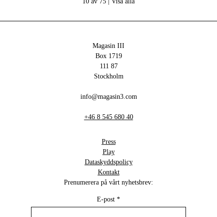
10 av 75 |
Visa alla
Magasin III
Box 1719
111 87
Stockholm
info@magasin3.com
+46 8 545 680 40
Press
Play
Dataskyddspolicy
Kontakt
Prenumerera på vårt nyhetsbrev:
E-post
*