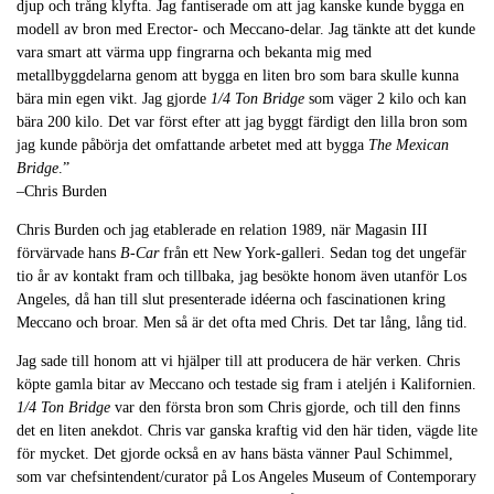
djup och trång klyfta. Jag fantiserade om att jag kanske kunde bygga en
modell av bron med Erector- och Meccano-delar. Jag tänkte att det kunde
vara smart att värma upp fingrarna och bekanta mig med
metallbyggdelarna genom att bygga en liten bro som bara skulle kunna
bära min egen vikt. Jag gjorde
1/4 Ton Bridge
som väger 2 kilo och kan
bära 200 kilo. Det var först efter att jag byggt färdigt den lilla bron som
jag kunde påbörja det omfattande arbetet med att bygga
The Mexican
Bridge
.”
–Chris Burden
Chris Burden och jag etablerade en relation 1989, när Magasin III
förvärvade hans
B-Car
från ett New York-galleri. Sedan tog det ungefär
tio år av kontakt fram och tillbaka, jag besökte honom även utanför Los
Angeles, då han till slut presenterade idéerna och fascinationen kring
Meccano och broar. Men så är det ofta med Chris. Det tar lång, lång tid.
Jag sade till honom att vi hjälper till att producera de här verken. Chris
köpte gamla bitar av Meccano och testade sig fram i ateljén i Kalifornien.
1/4 Ton Bridge
var den första bron som Chris gjorde, och till den finns
det en liten anekdot. Chris var ganska kraftig vid den här tiden, vägde lite
för mycket. Det gjorde också en av hans bästa vänner Paul Schimmel,
som var chefsintendent/curator på Los Angeles Museum of Contemporary