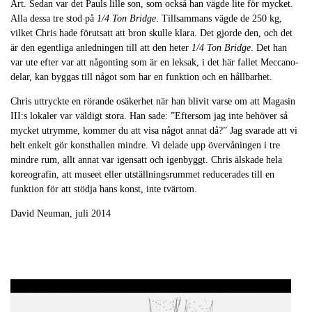
Art. Sedan var det Pauls lille son, som också han vägde lite för mycket.
Alla dessa tre stod på
1/4 Ton Bridge
. Tillsammans vägde de 250 kg,
vilket Chris hade förutsatt att bron skulle klara. Det gjorde den, och det
är den egentliga anledningen till att den heter
1/4 Ton Bridge
. Det han
var ute efter var att någonting som är en leksak, i det här fallet Meccano-
delar, kan byggas till något som har en funktion och en hållbarhet.
Chris uttryckte en rörande osäkerhet när han blivit varse om att Magasin
III:s lokaler var väldigt stora. Han sade: ”Eftersom jag inte behöver så
mycket utrymme, kommer du att visa något annat då?” Jag svarade att vi
helt enkelt gör konsthallen mindre. Vi delade upp övervåningen i tre
mindre rum, allt annat var igensatt och igenbyggt. Chris älskade hela
koreografin, att museet eller utställningsrummet reducerades till en
funktion för att stödja hans konst, inte tvärtom.
David Neuman, juli 2014