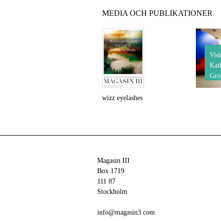
MEDIA OCH PUBLIKATIONER
Vid
Kat
Gro
wizz eyelashes
Magasin III
Box 1719
111 87
Stockholm
info@magasin3.com