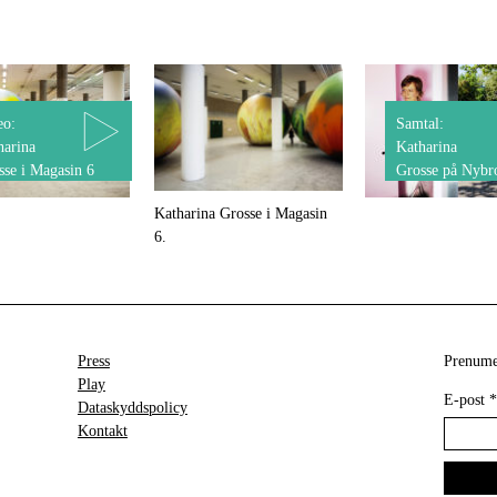
eo:
Samtal:
harina
Katharina
sse i Magasin 6
Grosse på Nybr
Katharina Grosse i Magasin
6.
Press
Prenumer
Play
E-post
*
Dataskyddspolicy
Kontakt