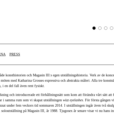
RNA
PRESS
de konsthistorien och Magasin III:s egen utställningshistoria. Verk av de konc
 möten med Katharina Grosses expressiva och abstrakta måleri. Alla tre konstnär
 i en del fall även rent fysiskt.
ckning och introducerade ett förhållningssätt som kom att förändra vårt sätt att 
ar i samma rum som vi skapat utställningen
wizz eyelashes
. För första gången v
knat under fem veckors tid sommaren 2014. I utställningen ingår även två skul
 soloutställning på Magasin III, år 1988. Tjugosex år senare visar vi nu hans in