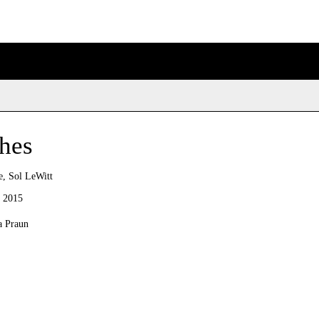
shes
e, Sol LeWitt
i 2015
a Praun