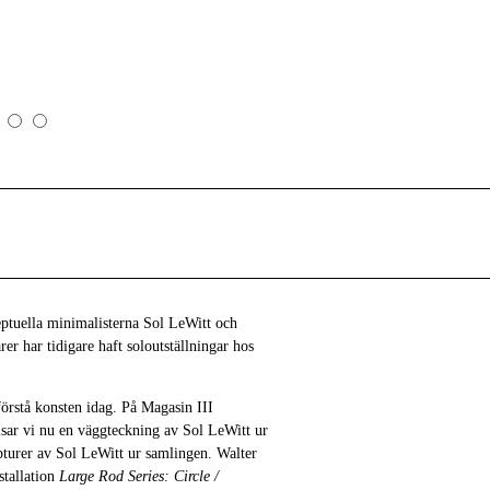
eptuella minimalisterna Sol LeWitt och
er har tidigare haft soloutställningar hos
förstå konsten idag. På Magasin III
isar vi nu en väggteckning av Sol LeWitt ur
pturer av Sol LeWitt ur samlingen. Walter
stallation
Large Rod Series: Circle /