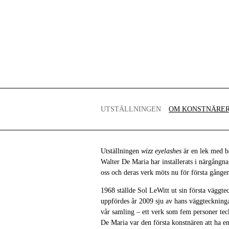
UTSTÄLLNINGEN
OM KONSTNÄRE
Utställningen
wizz eyelashes
är en lek med bå
Walter De Maria har installerats i närgångna
oss och deras verk möts nu för första gången,
1968 ställde Sol LeWitt ut sin första väggte
uppfördes år 2009 sju av hans väggteckning
vår samling – ett verk som fem personer tec
De Maria var den första konstnären att ha en