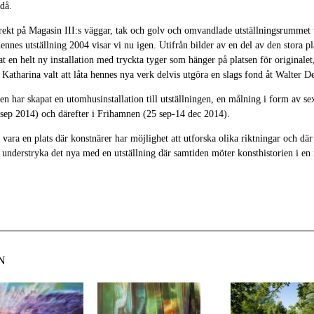
då.
ekt på Magasin III:s väggar, tak och golv och omvandlade utställningsrummet ti
nnes utställning 2004 visar vi nu igen. Utifrån bilder av en del av den stora 
t en helt ny installation med tryckta tyger som hänger på platsen för originale
Katharina valt att låta hennes nya verk delvis utgöra en slags fond åt Walter D
en har skapat en utomhusinstallation till utställningen, en målning i form av sex
ep 2014) och därefter i Frihamnen (25 sep-14 dec 2014).
t vara en plats där konstnärer har möjlighet att utforska olika riktningar och dä
i understryka det nya med en utställning där samtiden möter konsthistorien i en
N