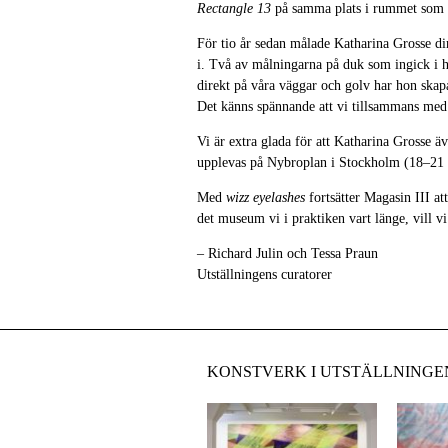
Rectangle 13
på samma plats i rummet som 
För tio år sedan målade Katharina Grosse dir
i. Två av målningarna på duk som ingick i he
direkt på våra väggar och golv har hon skapa
Det känns spännande att vi tillsammans med 
Vi är extra glada för att Katharina Grosse äv
upplevas på Nybroplan i Stockholm (18–21 s
Med
wizz eyelashes
fortsätter Magasin III at
det museum vi i praktiken vart länge, vill v
– Richard Julin och Tessa Praun
Utställningens curatorer
KONSTVERK I UTSTÄLLNINGE