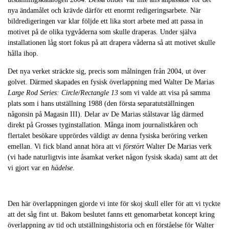
nya ändamålet och krävde därför ett enormt redigeringsarbete. När
bildredigeringen var klar följde ett lika stort arbete med att passa in
motivet på de olika tygvåderna som skulle draperas. Under själva
installationen låg stort fokus på att drapera våderna så att motivet skulle
hålla ihop.
Det nya verket sträckte sig, precis som målningen från 2004, ut över
golvet. Därmed skapades en fysisk överlappning med Walter De Marias
Large Rod Series: Circle/Rectangle 13
som vi valde att visa på samma
plats som i hans utställning 1988 (den första separatutställningen
någonsin på Magasin III). Delar av De Marias stålstavar låg därmed
direkt på Grosses tyginstallation. Många inom journalistkåren och
flertalet besökare upprördes väldigt av denna fysiska beröring verken
emellan. Vi fick bland annat höra att vi
förstört
Walter De Marias verk
(vi hade naturligtvis inte åsamkat verket någon fysisk skada) samt att det
vi gjort var en
hädelse
.
Den här överlappningen gjorde vi inte för skoj skull eller för att vi tyckte
att det såg fint ut. Bakom beslutet fanns ett genomarbetat koncept kring
överlappning av tid och utställningshistoria och en förståelse för Walter