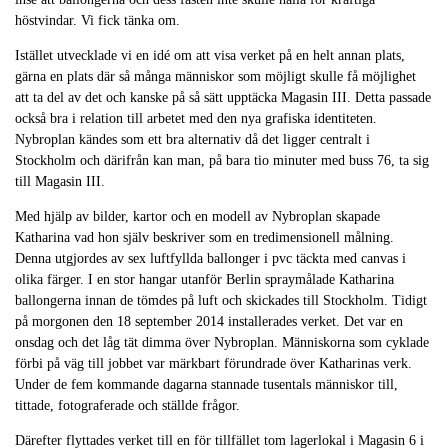
höstvindar. Vi fick tänka om.
Istället utvecklade vi en idé om att visa verket på en helt annan plats,
gärna en plats där så många människor som möjligt skulle få möjlighet
att ta del av det och kanske på så sätt upptäcka Magasin III. Detta passade
också bra i relation till arbetet med den nya grafiska identiteten.
Nybroplan kändes som ett bra alternativ då det ligger centralt i
Stockholm och därifrån kan man, på bara tio minuter med buss 76, ta sig
till Magasin III.
Med hjälp av bilder, kartor och en modell av Nybroplan skapade
Katharina vad hon själv beskriver som en tredimensionell målning.
Denna utgjordes av sex luftfyllda ballonger i pvc täckta med canvas i
olika färger. I en stor hangar utanför Berlin spraymålade Katharina
ballongerna innan de tömdes på luft och skickades till Stockholm. Tidigt
på morgonen den 18 september 2014 installerades verket. Det var en
onsdag och det låg tät dimma över Nybroplan. Människorna som cyklade
förbi på väg till jobbet var märkbart förundrade över Katharinas verk.
Under de fem kommande dagarna stannade tusentals människor till,
tittade, fotograferade och ställde frågor.
Därefter flyttades verket till en för tillfället tom lagerlokal i Magasin 6 i