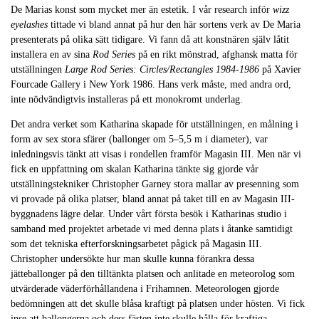
De Marias konst som mycket mer än estetik. I vår research inför
wizz
eyelashes
tittade vi bland annat på hur den här sortens verk av De Maria
presenterats på olika sätt tidigare. Vi fann då att konstnären själv låtit
installera en av sina
Rod Series
på en rikt mönstrad, afghansk matta för
utställningen
Large Rod Series: Circles/Rectangles 1984-1986
på Xavier
Fourcade Gallery i New York 1986. Hans verk måste, med andra ord,
inte nödvändigtvis installeras på ett monokromt underlag.
Det andra verket som Katharina skapade för utställningen
,
en målning i
form av sex stora sfärer (ballonger om 5–5,5 m i diameter), var
inledningsvis tänkt att visas i rondellen framför Magasin III. Men när vi
fick en uppfattning om skalan Katharina tänkte sig gjorde vår
utställningstekniker Christopher Garney stora mallar av presenning som
vi provade på olika platser, bland annat på taket till en av Magasin III-
byggnadens lägre delar. Under vårt första besök i Katharinas studio i
samband med projektet arbetade vi med denna plats i åtanke samtidigt
som det tekniska efterforskningsarbetet pågick på Magasin III.
Christopher undersökte hur man skulle kunna förankra dessa
jätteballonger på den tilltänkta platsen och anlitade en meteorolog som
utvärderade väderförhållandena i Frihamnen. Meteorologen gjorde
bedömningen att det skulle blåsa kraftigt på platsen under hösten. Vi fick
inse att ballongerna och dess fästen inte skulle hålla för kraftiga