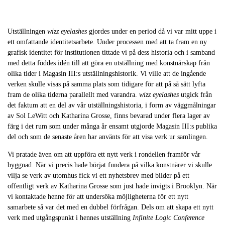
Utställningen
wizz eyelashes
gjordes under en period då vi var mitt uppe i
ett omfattande identitetsarbete. Under processen med att ta fram en ny
grafisk identitet för institutionen tittade vi på dess historia och i samband
med detta föddes idén till att göra en utställning med konstnärskap från
olika tider i Magasin III:s utställningshistorik. Vi ville att de ingående
verken skulle visas på samma plats som tidigare för att på så sätt lyfta
fram de olika tiderna parallellt med varandra.
wizz eyelashes
utgick från
det faktum att en del av vår utställningshistoria, i form av väggmålningar
av Sol LeWitt och Katharina Grosse, finns bevarad under flera lager av
färg i det rum som under många år ensamt utgjorde Magasin III:s publika
del och som de senaste åren har använts för att visa verk ur samlingen.
Vi pratade även om att uppföra ett nytt verk i rondellen framför vår
byggnad. När vi precis hade börjat fundera på vilka konstnärer vi skulle
vilja se verk av utomhus fick vi ett nyhetsbrev med bilder på ett
offentligt verk av Katharina Grosse som just hade invigts i Brooklyn. När
vi kontaktade henne för att undersöka möjligheterna för ett nytt
samarbete så var det med en dubbel förfrågan. Dels om att skapa ett nytt
verk med utgångspunkt i hennes utställning
Infinite Logic Conference