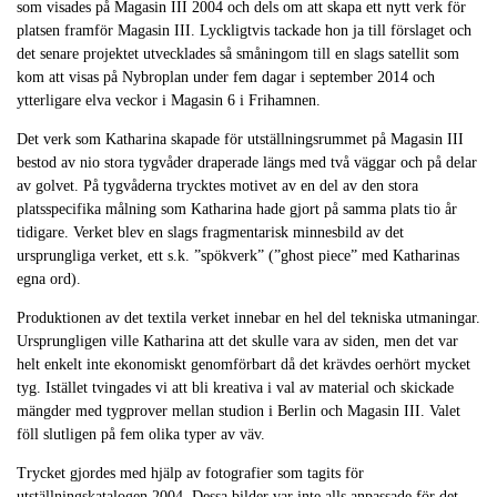
som visades på Magasin III 2004 och dels om att skapa ett nytt verk för
platsen framför Magasin III. Lyckligtvis tackade hon ja till förslaget och
det senare projektet utvecklades så småningom till en slags satellit som
kom att visas på Nybroplan under fem dagar i september 2014 och
ytterligare elva veckor i Magasin 6 i Frihamnen.
Det verk som Katharina skapade för utställningsrummet på Magasin III
bestod av nio stora tygvåder draperade längs med två väggar och på delar
av golvet. På tygvåderna trycktes motivet av en del av den stora
platsspecifika målning som Katharina hade gjort på samma plats tio år
tidigare. Verket blev en slags fragmentarisk minnesbild av det
ursprungliga verket, ett s.k. ”spökverk” (”ghost piece” med Katharinas
egna ord).
Produktionen av det textila verket innebar en hel del tekniska utmaningar.
Ursprungligen ville Katharina att det skulle vara av siden, men det var
helt enkelt inte ekonomiskt genomförbart då det krävdes oerhört mycket
tyg. Istället tvingades vi att bli kreativa i val av material och skickade
mängder med tygprover mellan studion i Berlin och Magasin III. Valet
föll slutligen på fem olika typer av väv.
Trycket gjordes med hjälp av fotografier som tagits för
utställningskatalogen 2004. Dessa bilder var inte alls anpassade för det