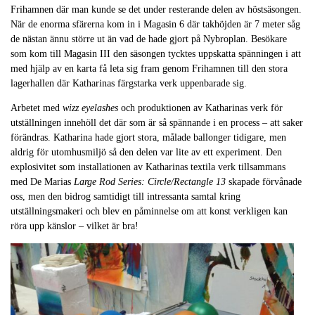
Frihamnen där man kunde se det under resterande delen av höstsäsongen.
När de enorma sfärerna kom in i Magasin 6 där takhöjden är 7 meter såg
de nästan ännu större ut än vad de hade gjort på Nybroplan. Besökare
som kom till Magasin III den säsongen tycktes uppskatta spänningen i att
med hjälp av en karta få leta sig fram genom Frihamnen till den stora
lagerhallen där Katharinas färgstarka verk uppenbarade sig.
Arbetet med
wizz eyelashes
och produktionen av Katharinas verk för
utställningen innehöll det där som är så spännande i en process – att saker
förändras. Katharina hade gjort stora, målade ballonger tidigare, men
aldrig för utomhusmiljö så den delen var lite av ett experiment. Den
explosivitet som installationen av Katharinas textila verk tillsammans
med De Marias
Large Rod Series: Circle/Rectangle 13
skapade förvånade
oss, men den bidrog samtidigt till intressanta samtal kring
utställningsmakeri och blev en påminnelse om att konst verkligen kan
röra upp känslor – vilket är bra!