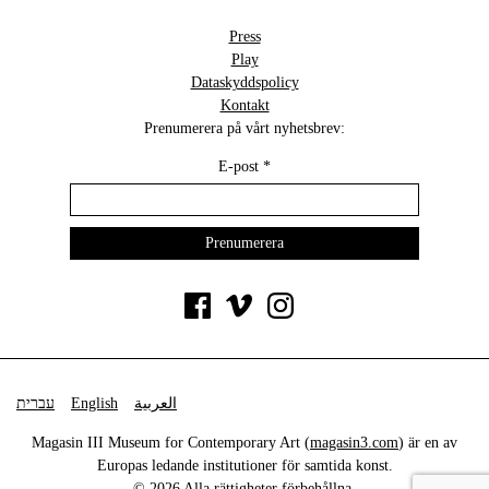
Press
Play
Dataskyddspolicy
Kontakt
Prenumerera på vårt nyhetsbrev:
E-post
*
עברית
English
العربية
Magasin III Museum for Contemporary Art (
magasin3.com
) är en av
Europas ledande institutioner för samtida konst.
© 2026 Alla rättigheter förbehållna.