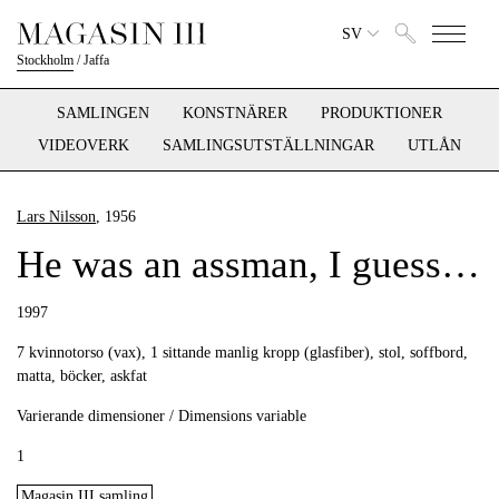
SV
Stockholm
/
Jaffa
SAMLINGEN
KONSTNÄRER
PRODUKTIONER
VIDEOVERK
SAMLINGSUTSTÄLLNINGAR
UTLÅN
Lars Nilsson
, 1956
He was an assman, I guess…
1997
7 kvinnotorso (vax), 1 sittande manlig kropp (glasfiber), stol, soffbord,
matta, böcker, askfat
Varierande dimensioner / Dimensions variable
1
Magasin III samling