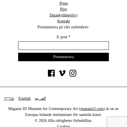
Press
Play
Dataskyddspolicy
Kontakt
Prenumerera på vårt nyhetsbrev:
E-post
*
עברית
English
العربية
Magasin III Museum for Contemporary Art (
magasin3.com
) är en av
Europas ledande institutioner för samtida konst.
© 2026 Alla rättigheter förbehållna.
Cookies