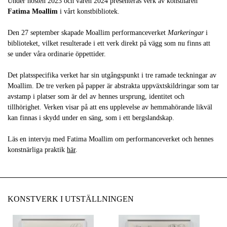
Under hösten 2023 och våren 2024 presenteras verk av konstnären
Fatima Moallim
i vårt konstbibliotek.
Den 27 sep​tember skapade Moallim performanceverket
Markeringar
i
biblioteket, vilket resulterade i ett verk direkt på vägg som nu finns att
se under våra ordinarie öppettider.
Det platsspecifika verket har sin utgångspunkt i tre ramade teckningar av
Moallim. De tre verken på papper är abstrakta uppväxtskildringar som tar
avstamp i platser som är del av hennes ursprung, identitet och
tillhörighet. Verken visar på att ens upplevelse av hemmahörande likväl
kan finnas i skydd under en säng, som i ett bergslandskap.
Läs en intervju med Fatima Moallim om performanceverket och hennes
konstnärliga praktik
här
.
KONSTVERK I UTSTÄLLNINGEN