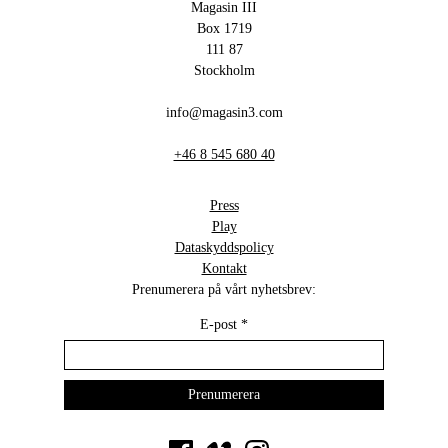
Magasin III
Box 1719
111 87
Stockholm
info@magasin3.com
+46 8 545 680 40
Press
Play
Dataskyddspolicy
Kontakt
Prenumerera på vårt nyhetsbrev:
E-post
*