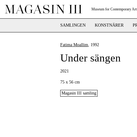
Museum for Contemporary Art
SAMLINGEN
KONSTNÄRER
P
Fatima Moallim
, 1992
Under sängen
2021
75 x 56 cm
Magasin III samling