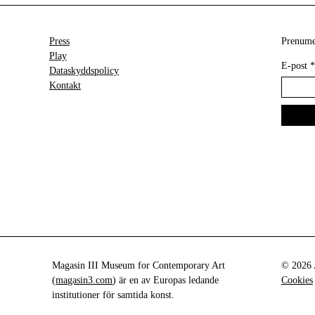
Press
Prenumer
Play
E-post
*
Dataskyddspolicy
Kontakt
Magasin III Museum for Contemporary Art
© 2026 A
(
magasin3.com
) är en av Europas ledande
Cookies
institutioner för samtida konst.