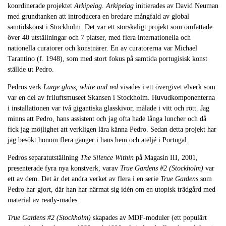
koordinerade projektet
Arkipelag
.
Arkipelag
initierades av David Neuman
med grundtanken att introducera en bredare mångfald av global
samtidskonst i Stockholm. Det var ett storskaligt projekt som omfattade
över 40 utställningar och 7 platser, med flera internationella och
nationella curatorer och konstnärer. En av curatorerna var Michael
Tarantino (f. 1948), som med stort fokus på samtida portugisisk konst
ställde ut Pedro.
Pedros verk
Large glass, white and red
visades i ett övergivet elverk som
var en del av friluftsmuseet Skansen i Stockholm. Huvudkomponenterna
i installationen var två gigantiska glasskivor, målade i vitt och rött. Jag
minns att Pedro, hans assistent och jag ofta hade långa luncher och då
fick jag möjlighet att verkligen lära känna Pedro. Sedan detta projekt har
jag besökt honom flera gånger i hans hem och ateljé i Portugal.
Pedros separatutställning
The Silence Within
på Magasin III, 2001,
presenterade fyra nya konstverk, varav
True Gardens #2 (Stockholm)
var
ett av dem. Det är det andra verket av flera i en serie
True Gardens
som
Pedro har gjort, där han har närmat sig idén om en utopisk trädgård med
material av ready-mades.
True Gardens #2 (Stockholm)
skapades av MDF-moduler (ett populärt