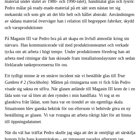
material under slutet av 1980- och 1990-talet), handmålat glas och lysrör.
Pedro målar på ready-made-material på ett sätt som nästan ter sig
mekaniskt och som gör att det blir helt och hållet abstrakt. Användningen
av sådana material överväger han i relation till begreppen fabriker, skydd
och varuproduktioner.
På Magasin III var Pedro bra på att skapa en livfull atmosfär kring sin
närvaro. Han kommunicerade väl med produktionsteamet och verkade
tycka om att arbeta i högt tempo. Under produktionen föredrog han att
arbeta med ritningar där han skissade fram installationslayouter och sedan
förklarade tankeprocesserna för oss.
Ett tydligt minne är en smärre incident när vi beställde glas till
True
Gardens # 2 (Stockholm)
. Måtten på ritningarna som vi fick från Pedro
visade sig sakna en siffra. När glasen anlände till Magasin III kom de i en
låda som var så liten att den rymdes i min handflata. Vi tog ut en
glasskiva från lådan, som bara var en tiondel av sin egentliga skala.
Situationen blev ganska hektisk för oss eftersom vi behövde göra en ny
beställning av glasen. Vi var tvungna att arbeta riktigt hårt för att hinna
till öppningsdatumet.
När du väl har träffat Pedro skulle jag säga att det är omöjligt att särskilja
honom från hans konstnärskap – en intressant paradox eftersom jag