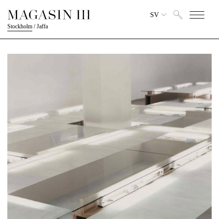
SV
Stockholm
/
Jaffa