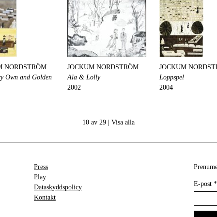
M NORDSTRÖM
JOCKUM NORDSTRÖM
JOCKUM NORDS
ry Own and Golden
Ala & Lolly
Loppspel
2002
2004
10 av 29 |
Visa alla
Press
Prenumer
Play
E-post
*
Dataskyddspolicy
Kontakt