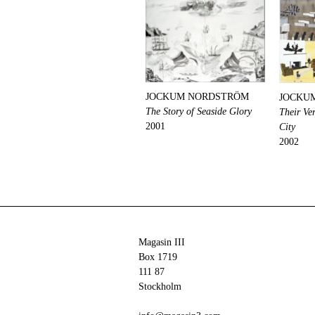
JOCKUM NORDSTRÖM
JOCKU
The Story of Seaside Glory
Their Ve
2001
City
2002
Magasin III
Box 1719
111 87
Stockholm