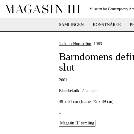
Museum for Contemporary Art
SAMLINGEN
KONSTNÄRER
P
Jockum Nordström
, 1963
Barndomens defin
slut
2001
Blandteknik på papper
49 x 64 cm (frame: 75 x 89 cm)
1
Magasin III samling