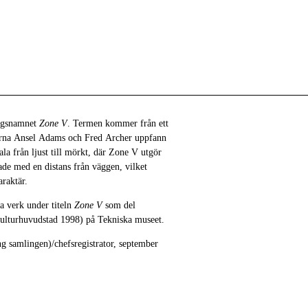
ingsnamnet
Zone V
. Termen kommer från ett
erna Ansel Adams och Fred Archer uppfann
ala från ljust till mörkt, där Zone V utgör
ade med en distans från väggen, vilket
araktär.
a verk under titeln
Zone V
som del
ulturhuvudstad 1998) på Tekniska museet.
g samlingen)/chefsregistrator, september