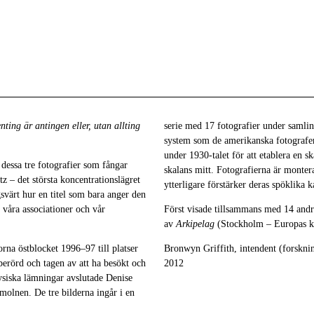
nting är antingen eller, utan allting
serie med 17 fotografier under saml
system som de amerikanska fotograf
under 1930-talet för att etablera en sk
, dessa tre fotografier som fångar
skalans mitt. Fotografierna är monter
 – det största koncentrationslägret
ytterligare förstärker deras spöklika k
svärt hur en titel som bara anger den
 våra associationer och vår
Först visade tillsammans med 14 andr
av
Arkipelag
(Stockholm – Europas k
rna östblocket 1996–97 till platser
Bronwyn Griffith, intendent (forsknin
berörd och tagen av att ha besökt och
2012
fysiska lämningar avslutade Denise
molnen. De tre bilderna ingår i en