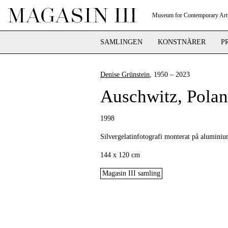
Museum for Contemporary Art
SAMLINGEN
KONSTNÄRER
P
Denise Grünstein
, 1950 – 2023
Auschwitz, Pola
1998
Silvergelatinfotografi monterat på alumini
144 x 120 cm
Magasin III samling