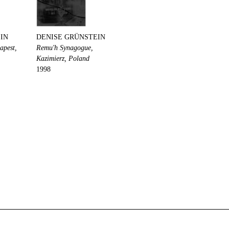
IN
DENISE GRÜNSTEIN
apest,
Remu'h Synagogue,
Kazimierz, Poland
1998