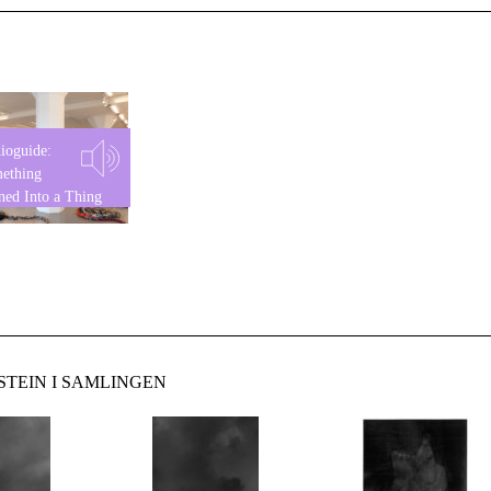
ioguide:
ething
ned Into a Thing
TEIN I SAMLINGEN