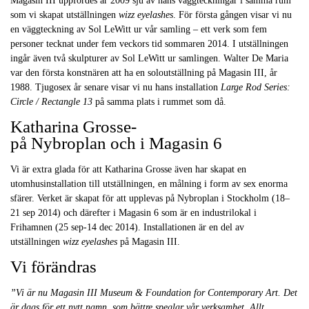
Magasin III uppfördes år 2009 sju av hans väggteckningar i samma rum
som vi skapat utställningen
wizz eyelashes
. För första gången visar vi nu
en väggteckning av Sol LeWitt ur vår samling – ett verk som fem
personer tecknat under fem veckors tid sommaren 2014. I utställningen
ingår även två skulpturer av Sol LeWitt ur samlingen. Walter De Maria
var den första konstnären att ha en soloutställning på Magasin III, år
1988. Tjugosex år senare visar vi nu hans installation
Large Rod Series:
Circle / Rectangle 13
på samma plats i rummet som då.
Katharina Grosse-
på Nybroplan och i Magasin 6
Vi är extra glada för att Katharina Grosse även har skapat en
utomhusinstallation till utställningen, en målning i form av sex enorma
sfärer. Verket är skapat för att upplevas på Nybroplan i Stockholm (18–
21 sep 2014) och därefter i
Magasin 6 som är en industrilokal i
Frihamnen
(25 sep-14 dec 2014)
. Installationen är en del av
utställningen
wizz eyelashes
på Magasin III.
Vi förändras
”Vi är nu Magasin III Museum & Foundation for Contemporary Art. Det
är dags för ett nytt namn, som bättre speglar vår verksamhet. Allt