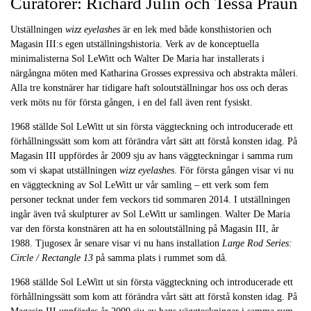
Curatorer: Richard Julin och Tessa Praun
Utställningen
wizz eyelashes
är en lek med både konsthistorien och
Magasin III:s egen utställningshistoria. Verk av de konceptuella
minimalisterna Sol LeWitt och Walter De Maria har installerats i
närgångna möten med Katharina Grosses expressiva och abstrakta måleri.
Alla tre konstnärer har tidigare haft soloutställningar hos oss och deras
verk möts nu för första gången, i en del fall även rent fysiskt.
1968 ställde Sol LeWitt ut sin första väggteckning och introducerade ett
förhållningssätt som kom att förändra vårt sätt att förstå konsten idag. På
Magasin III uppfördes år 2009 sju av hans väggteckningar i samma rum
som vi skapat utställningen
wizz eyelashes
. För första gången visar vi nu
en väggteckning av Sol LeWitt ur vår samling – ett verk som fem
personer tecknat under fem veckors tid sommaren 2014. I utställningen
ingår även två skulpturer av Sol LeWitt ur samlingen. Walter De Maria
var den första konstnären att ha en soloutställning på Magasin III, år
1988. Tjugosex år senare visar vi nu hans installation
Large Rod Series:
Circle / Rectangle 13
på samma plats i rummet som då.
1968 ställde Sol LeWitt ut sin första väggteckning och introducerade ett
förhållningssätt som kom att förändra vårt sätt att förstå konsten idag. På