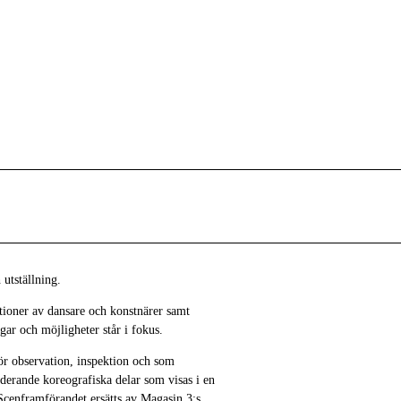
utställning.
tioner av dansare och konstnärer samt
gar och möjligheter står i fokus.
 för observation, inspektion och som
nderande koreografiska delar som visas i en
 Scenframförandet ersätts av Magasin 3:s