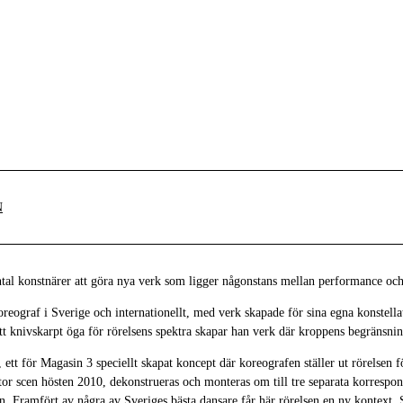
N
tal konstnärer att göra nya verk som ligger någonstans mellan performance och 
eograf i Sverige och internationellt, med verk skapade för sina egna konstella
t knivskarpt öga för rörelsens spektra skapar han verk där kroppens begränsnin
, ett för Magasin 3 speciellt skapat koncept där koreografen ställer ut rörelsen
stor scen hösten 2010, dekonstrueras och monteras om till tre separata korrespo
en. Framfört av några av Sveriges bästa dansare får här rörelsen en ny kontext.