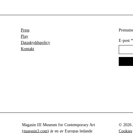
Press
Prenumer
Play
E-post
*
Dataskyddspolicy
Kontakt
Magasin III Museum for Contemporary Art
© 2026 A
(
magasin3.com
) är en av Europas ledande
Cookies