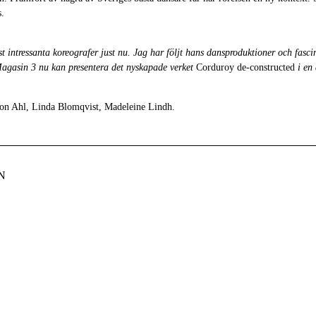
s.
t intressanta koreografer just nu. Jag har följt hans dansproduktioner och fasci
Magasin 3 nu kan presentera det nyskapade verket
Corduroy de-constructed
i en 
son Ahl, Linda Blomqvist, Madeleine Lindh.
N