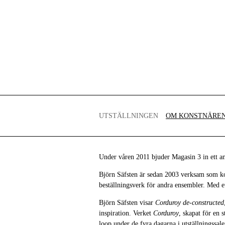
UTSTÄLLNINGEN
OM KONSTNÄRE
Under våren 2011 bjuder Magasin 3 in ett an
Björn Säfsten är sedan 2003 verksam som kor
beställningsverk för andra ensembler. Med et
Björn Säfsten visar
Corduroy de-constructed
inspiration. Verket
Corduroy
, skapat för en 
loop under de fyra dagarna i utställningssal