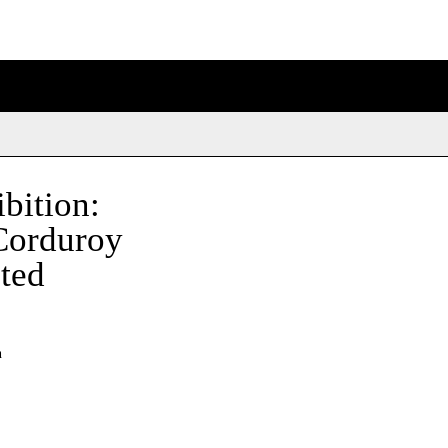
bition:
 Corduroy
ted
n