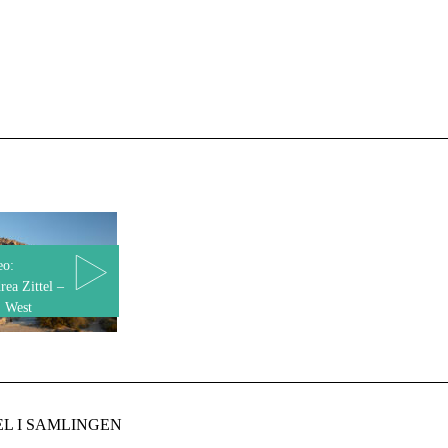
eo:
rea Zittel –
 West
L I SAMLINGEN