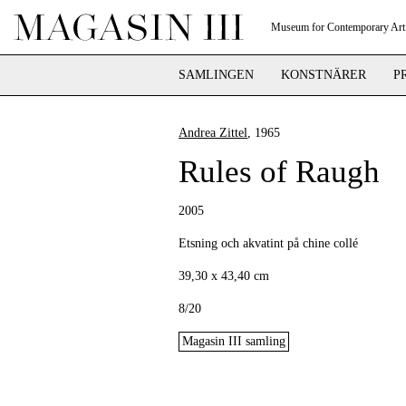
Museum for Contemporary Art
SAMLINGEN
KONSTNÄRER
P
Andrea Zittel
, 1965
Rules of Raugh
2005
Etsning och akvatint på chine collé
39,30 x 43,40 cm
8/20
Magasin III samling