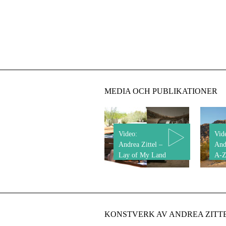
MEDIA OCH PUBLIKATIONER
Video:
Vid
Andrea Zittel –
And
Lay of My Land
A-Z
KONSTVERK AV ANDREA ZITTE