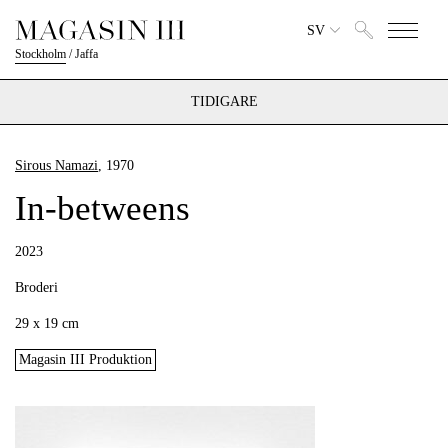
SV
Stockholm
/
Jaffa
TIDIGARE
Sirous Namazi
, 1970
In-betweens
2023
Broderi
29 x 19 cm
Magasin III Produktion