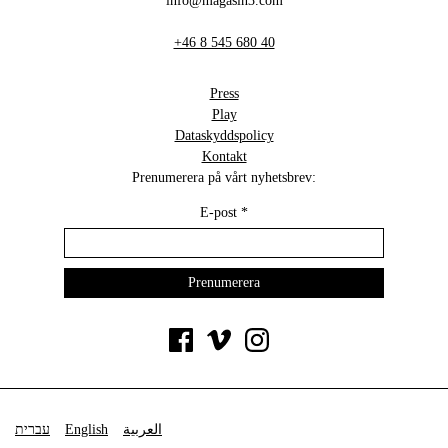
info@magasin3.com
+46 8 545 680 40
Press
Play
Dataskyddspolicy
Kontakt
Prenumerera på vårt nyhetsbrev:
E-post
*
עברית
English
العربية