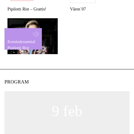
Pipilotti Rist – Grattis!
Våren´07
Konstnärssamtal:
Pipilotti Rist
PROGRAM
9 feb