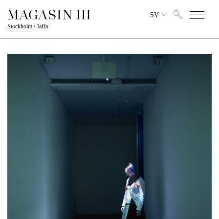
SV
Stockholm
/
Jaffa