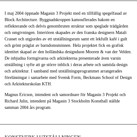
I maj 2004 öppnade Magasin 3 Projekt med en tillfällig spegelfasad av
Block Architecture. Byggnadskroppen kamouflerades bakom en
reflekterande och delvis genombruten struktur som speglade trädgården
och omgivningen. Interiören skapades av den franska designern Matali
Crasset och utgjordes av ett utställningsrum samt ett lekfullt kafé i gult
och grönt präglat av barndomsminnen. Hela projektet fick en grafisk
identitet skapad av den holländska designduon Mooren & van der Velden.
De inbjudna formgivarna och arkitekterna presenterade även varsin
utställning i syfte att ge större inblick i deras arbete och samtida design
och arkitektur. I samband med utställningsprogrammet arrangerades
föreläsningar i samarbete med Svensk Form, Beckmans School of Design
och Arkitekturskolan KTH.
Magnus Ericson, intendent och samordnare för Magasin 3 Projekt och
Richard Julin, intendent på Magasin 3 Stockholm Konsthall ställde
samman 2004 års program.