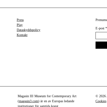
Press
Prenumer
Play
E-post
*
Dataskyddspolicy
Kontakt
Magasin III Museum for Contemporary Art
© 2026 A
(
magasin3.com
) är en av Europas ledande
Cookies
institutioner för samtida konst.