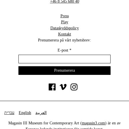
+46 8 545 680 40
Press
Play
Dataskyddspolicy
Kontakt
Prenumerera på vårt nyhetsbrev:
E-post
*
עברית
English
العربية
Magasin III Museum for Contemporary Art (
magasin3.com
) är en av