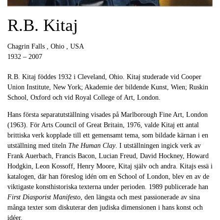
R.B. Kitaj
Chagrin Falls , Ohio , USA
1932 – 2007
R.B. Kitaj föddes 1932 i Cleveland, Ohio. Kitaj studerade vid Cooper
Union Institute, New York; Akademie der bildende Kunst, Wien; Ruskin
School, Oxford och vid Royal College of Art, London.
Hans första separatutställning visades på Marlborough Fine Art, London
(1963). För Arts Council of Great Britain, 1976, valde Kitaj ett antal
brittiska verk kopplade till ett gemensamt tema, som bildade kärnan i en
utställning med titeln
The Human Clay
. I utställningen ingick verk av
Frank Auerbach, Francis Bacon, Lucian Freud, David Hockney, Howard
Hodgkin, Leon Kossoff, Henry Moore, Kitaj själv och andra. Kitajs essä i
katalogen, där han föreslog idén om en School of London, blev en av de
viktigaste konsthistoriska texterna under perioden. 1989 publicerade han
First Diasporist Manifesto
, den längsta och mest passionerade av sina
många texter som diskuterar den judiska dimensionen i hans konst och
idéer.