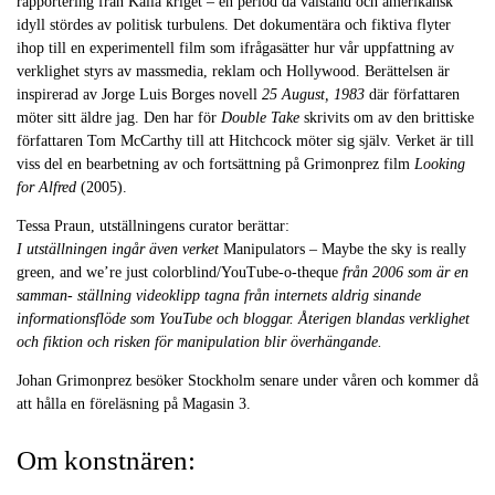
rapportering från Kalla kriget – en period då välstånd och amerikansk
idyll stördes av politisk turbulens. Det dokumentära och fiktiva flyter
ihop till en experimentell film som ifrågasätter hur vår uppfattning av
verklighet styrs av massmedia, reklam och Hollywood. Berättelsen är
inspirerad av Jorge Luis Borges novell
25 August, 1983
där författaren
möter sitt äldre jag. Den har för
Double Take
skrivits om av den brittiske
författaren Tom McCarthy till att Hitchcock möter sig själv. Verket är till
viss del en bearbetning av och fortsättning på Grimonprez film
Looking
for Alfred
(2005).
Tessa Praun, utställningens curator berättar:
I utställningen ingår även verket
Manipulators – Maybe the sky is really
green, and we’re just colorblind/YouTube-o-theque
från 2006 som är en
samman- ställning videoklipp tagna från internets aldrig sinande
informationsflöde som YouTube och bloggar. Återigen blandas verklighet
och fiktion och risken för manipulation blir överhängande.
Johan Grimonprez besöker Stockholm senare under våren och kommer då
att hålla en föreläsning på Magasin 3.
Om konstnären: