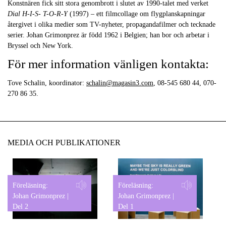
Konstnären fick sitt stora genombrott i slutet av 1990-talet med verket
Dial H-I-S- T-O-R-Y
(1997) – ett filmcollage om flygplanskapningar
återgivet i olika medier som TV-nyheter, propagandafilmer och tecknade
serier. Johan Grimonprez är född 1962 i Belgien; han bor och arbetar i
Bryssel och New York.
För mer information vänligen kontakta:
Tove Schalin, koordinator:
schalin@magasin3.com
, 08-545 680 44, 070-
270 86 35.
MEDIA OCH PUBLIKATIONER
Föreläsning:
Föreläsning:
Johan Grimonprez |
Johan Grimonprez |
Del 2
Del 1