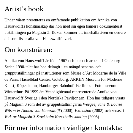
Artist’s book
Under våren presenteras en omfattande publikation om Annika von
Hausswolffs konstnärskap där hon med sin egen kamera dokumenterat
utställningen på Magasin 3. Boken kommer att innehålla även en oeuvre-
del som listar alla von Hausswolffs verk.
Om konstnären:
Annika von Hausswolff är född 1967 och bor och arbetar i Göteborg.
Sedan 1990-talet har hon deltagit i en mängd separat- och
grupputställningar på institutioner som Musée d’Art Moderne de la Ville
de Paris; Hasselblad Center, Göteborg; ARKEN Museum for Moderne
Kunst, Köpenhamn; Hamburger Bahnhof, Berlin och Fotomuseum
Winterthur. På 1999 års Venedigbiennal representerade Annika von
Hausswolff Sverige i den Nordiska Paviljongen. Hon har tidigare visats
på Magasin 3 som del av grupputställningarna
Weegee, Jane & Louise
Wilson & Annika von Hausswolff
(2000),
Extension
(2002) och senast i
Verk ur Magasin 3 Stockholm Konsthalls samling
(2005).
För mer information vänligen kontakta: