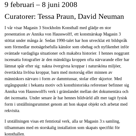
9 februari – 8 juni 2008
Curatorer: Tessa Praun, David Neuman
I vår visar Magasin 3 Stockholm Konsthall med glädje en stor
presentation av Annika von Hausswolff, ett konstnärskap Magasin 3
stöttat under många år. Sedan 1990-talet har hon utvecklat ett bildspråk
som förmedlar motsägelsefulla känslor som obehag och nyfikenhet inför
oväntade vardagliga situationer och makabra historier. I hennes noggrant
iscensatta fotografier är den mänskliga kroppen ofta närvarande eller har
lämnat spår efter sig: nakna övergivna kroppar i natursköna miljöer,
övertäckta livlösa kroppar, barn med motorsåg eller minnen av
människors närvaro i form av dammtussar, stolar eller skjortor. Med
utgångspunkt i bekanta motiv och konsthistoriska referenser befinner sig
Annika von Hausswolffs verk i gränslandet mellan det dokumentära och
det iscensatta. Under senare år har hennes bildvärld allt mer tagit fysisk
form i utställningsrummet genom att hon skapat objekt och arbetat med
rekvisita.
I utställningen visas ett femtiotal verk, alla ur Magasin 3:s samling,
tillsammans med en storskalig installation som skapats specifikt för
konsthallen.