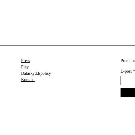
Press
Prenumer
Play
E-post
*
Dataskyddspolicy
Kontakt