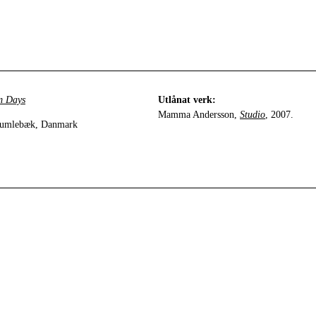
m Days
Utlånat verk:
Mamma Andersson,
Studio
, 2007.
Humlebæk, Danmark