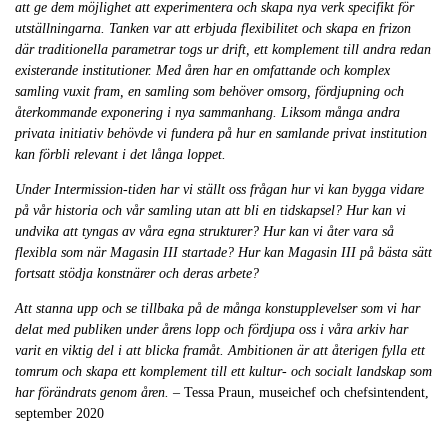
att ge dem möjlighet att experimentera och skapa nya verk specifikt för
utställningarna. Tanken var att erbjuda flexibilitet och skapa en frizon
där traditionella parametrar togs ur drift, ett komplement till andra redan
existerande institutioner. Med åren har en omfattande och komplex
samling vuxit fram, en samling som behöver omsorg, fördjupning och
återkommande exponering i nya sammanhang. Liksom många andra
privata initiativ behövde vi fundera på hur en samlande privat institution
kan förbli relevant i det långa loppet.
Under Intermission-tiden har vi ställt oss frågan hur vi kan bygga vidare
på vår historia och vår samling utan att bli en tidskapsel? Hur kan vi
undvika att tyngas av våra egna strukturer? Hur kan vi åter vara så
flexibla som när Magasin III startade? Hur kan Magasin III på bästa sätt
fortsatt stödja konstnärer och deras arbete?
Att stanna upp och se tillbaka på de många konstupplevelser som vi har
delat med publiken under årens lopp och fördjupa oss i våra arkiv har
varit en viktig del i att blicka framåt. Ambitionen är att återigen fylla ett
tomrum och skapa ett komplement till ett kultur- och socialt landskap som
har förändrats genom åren.
– Tessa Praun, museichef och chefsintendent,
september 2020