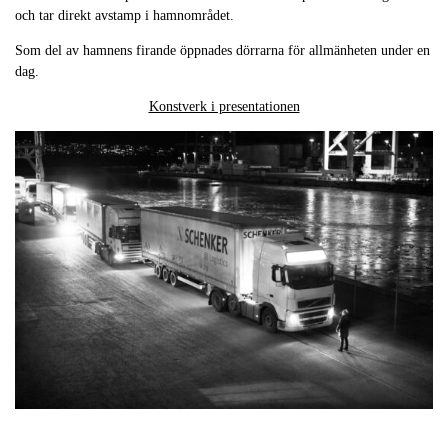
och tar direkt avstamp i hamnområdet.
Som del av hamnens firande öppnades dörrarna för allmänheten under en
dag.
Konstverk i presentationen