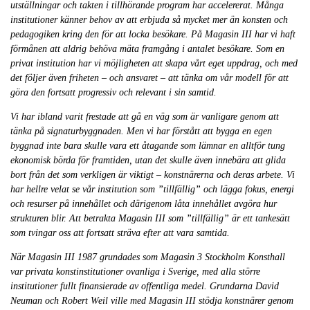
utställningar och takten i tillhörande program har accelererat. Många
institutioner känner behov av att erbjuda så mycket mer än konsten och
pedagogiken kring den för att locka besökare. På Magasin III har vi haft
förmånen att aldrig behöva mäta framgång i antalet besökare. Som en
privat institution har vi möjligheten att skapa vårt eget uppdrag, och med
det följer även friheten – och ansvaret – att tänka om vår modell för att
göra den fortsatt progressiv och relevant i sin samtid.
Vi har ibland varit frestade att gå en väg som är vanligare genom att
tänka på signaturbyggnaden. Men vi har förstått att bygga en egen
byggnad inte bara skulle vara ett åtagande som lämnar en alltför tung
ekonomisk börda för framtiden, utan det skulle även innebära att glida
bort från det som verkligen är viktigt – konstnärerna och deras arbete. Vi
har hellre velat se vår institution som ”tillfällig” och lägga fokus, energi
och resurser på innehållet och därigenom låta innehållet avgöra hur
strukturen blir. Att betrakta Magasin III som ”tillfällig” är ett tankesätt
som tvingar oss att fortsatt sträva efter att vara samtida.
När Magasin III 1987 grundades som Magasin 3 Stockholm Konsthall
var privata konstinstitutioner ovanliga i Sverige, med alla större
institutioner fullt finansierade av offentliga medel. Grundarna David
Neuman och Robert Weil ville med Magasin III stödja konstnärer genom