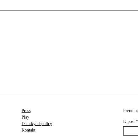
Press
Prenumer
Play
E-post
*
Dataskyddspolicy
Kontakt