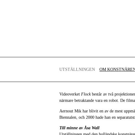
UTSTÄLLNINGEN
OM KONSTNÄRE
Videoverket
Flock
består av två projektioner
närmare betraktande vara en robot. De filma
Aernout Mik har blivit en av de mest uppm
Biennalen, och 2000 hade han en separatut
Till minne av Åsa Wall
Utställningen med den holländske konstnären