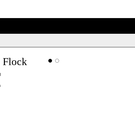
 Flock
3
n