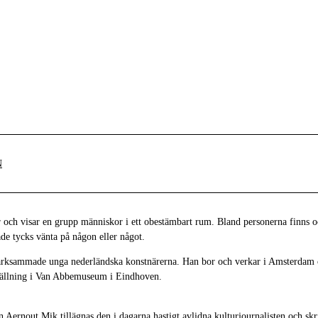
N
 och visar en grupp människor i ett obestämbart rum. Bland personerna finns ock
de tycks vänta på någon eller något.
ärksammade unga nederländska konstnärerna. Han bor och verkar i Amsterdam o
ställning i Van Abbemuseum i Eindhoven.
 Aernout Mik tillägnas den i dagarna hastigt avlidna kulturjournalisten och sk