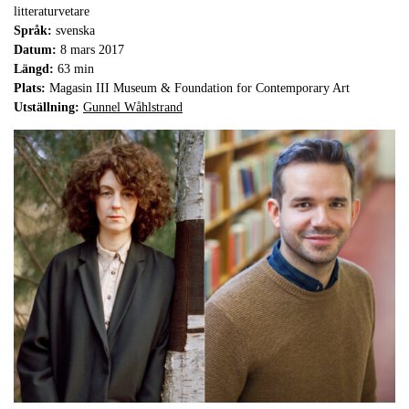
litteraturvetare
Språk:
svenska
Datum:
8 mars 2017
Längd:
63 min
Plats:
Magasin III Museum & Foundation for Contemporary Art
Utställning:
Gunnel Wåhlstrand