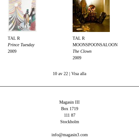
TAL R
TAL R
Prince Tuesday
MOONSPOONSALOON
2009
The Clown
2009
10 av 22 |
Visa alla
Magasin III
Box 1719
111 87
Stockholm
info@magasin3.com