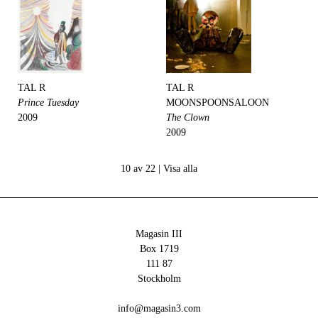
TAL R
TAL R
Prince Tuesday
MOONSPOONSALOON
2009
The Clown
2009
10 av 22 |
Visa alla
Magasin III
Box 1719
111 87
Stockholm
info@magasin3.com