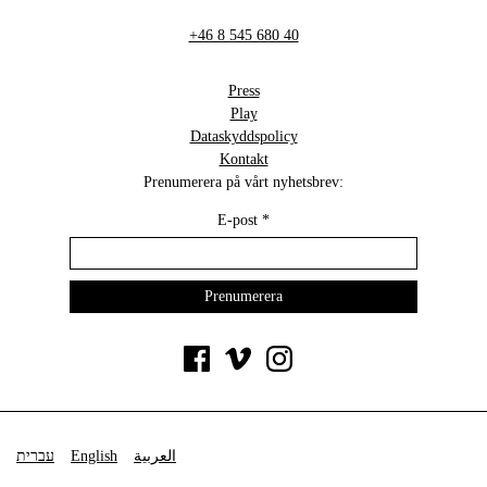
+46 8 545 680 40
Press
Play
Dataskyddspolicy
Kontakt
Prenumerera på vårt nyhetsbrev:
E-post
*
עברית
English
العربية