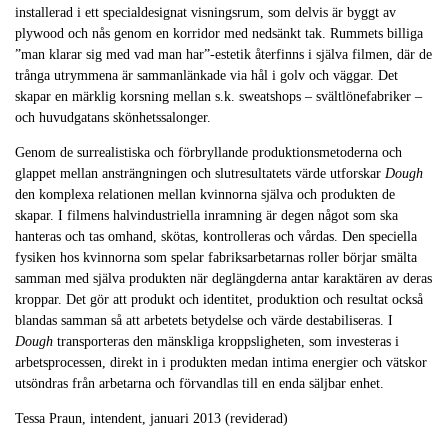
installerad i ett specialdesignat visningsrum, som delvis är byggt av
plywood och nås genom en korridor med nedsänkt tak. Rummets billiga
”man klarar sig med vad man har”-estetik återfinns i själva filmen, där de
trånga utrymmena är sammanlänkade via hål i golv och väggar. Det
skapar en märklig korsning mellan s.k. sweatshops – svältlönefabriker –
och huvudgatans skönhetssalonger.
Genom de surrealistiska och förbryllande produktionsmetoderna och
glappet mellan ansträngningen och slutresultatets värde utforskar
Dough
den komplexa relationen mellan kvinnorna själva och produkten de
skapar. I filmens halvindustriella inramning är degen något som ska
hanteras och tas omhand, skötas, kontrolleras och vårdas. Den speciella
fysiken hos kvinnorna som spelar fabriksarbetarnas roller börjar smälta
samman med själva produkten när deglängderna antar karaktären av deras
kroppar. Det gör att produkt och identitet, produktion och resultat också
blandas samman så att arbetets betydelse och värde destabiliseras. I
Dough
transporteras den mänskliga kroppsligheten, som investeras i
arbetsprocessen, direkt in i produkten medan intima energier och vätskor
utsöndras från arbetarna och förvandlas till en enda säljbar enhet.
Tessa Praun, intendent, januari 2013 (reviderad)