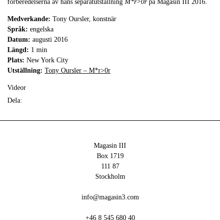
förberedelserna av hans separatutställning
M*r>0r
på Magasin III 2016.
Medverkande:
Tony Oursler, konstnär
Språk:
engelska
Datum:
augusti 2016
Längd:
1 min
Plats:
New York City
Utställning:
Tony Oursler – M*r>0r
Videor
Dela:
Magasin III
Box 1719
111 87
Stockholm
info@magasin3.com
+46 8 545 680 40