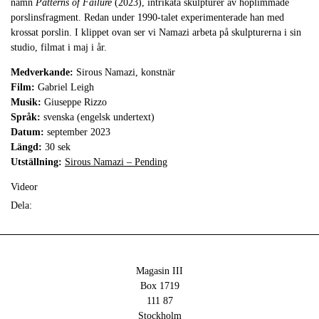
namn
Patterns of Failure
(2023), intrikata skulpturer av hoplimmade
porslinsfragment. Redan under 1990-talet experimenterade han med
krossat porslin. I klippet ovan ser vi Namazi arbeta på skulpturerna i sin
studio, filmat i maj i år.
Medverkande:
Sirous Namazi, konstnär
Film:
Gabriel Leigh
Musik:
Giuseppe Rizzo
Språk:
svenska (engelsk undertext)
Datum:
september 2023
Längd:
30 sek
Utställning:
Sirous Namazi – Pending
Videor
Dela:
Magasin III
Box 1719
111 87
Stockholm