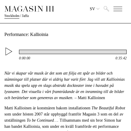
SV
Stockholm
/
Jaffa
Performance: Kallioinia
0:00:00
0:35:42
När vi skapar vår musik är det som att följa ett spår av bilder och
stämningar till platser där vi aldrig har varit förr. Jag vill att Kallioinias
musik ska spela upp en slags abstrakt dockteater inne i huvudet på
lyssnaren. Det visuella i vårt framträdande är en inramning till de bilder
och berättelser som genereras av musiken.
– Matti Kallioinen
Matti Kallioinen är konstnären bakom installationen
The Beautiful Robot
som under hösten 2007 står uppbyggd framför Magasin 3 som en del av
utställningen
To be Continued…
. Tillsammans med sin bror Simon har
han bandet Kallioinia, som under en kväll framförde ett performance