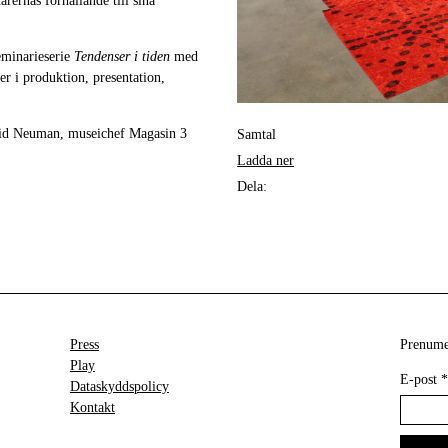
ärernas förhållande till sina
eminarieserie
Tendenser i tiden
med
ser i produktion, presentation,
vid Neuman, museichef Magasin 3
Samtal
Ladda ner
Dela:
Press
Prenumer
Play
E-post
*
Dataskyddspolicy
Kontakt