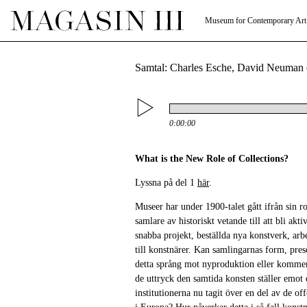
Museum for Contemporary Art
Samtal: Charles Esche, David Neuman 
0:00:00
What is the New Role of Collections?
Lyssna på del 1
här
.
Museer har under 1900-talet gått ifrån sin r
samlare av historiskt vetande till att bli ak
snabba projekt, beställda nya konstverk, arbe
till konstnärer. Kan samlingarnas form, pres
detta språng mot nyproduktion eller kommer
de uttryck den samtida konsten ställer emot
institutionerna nu tagit över en del av de of