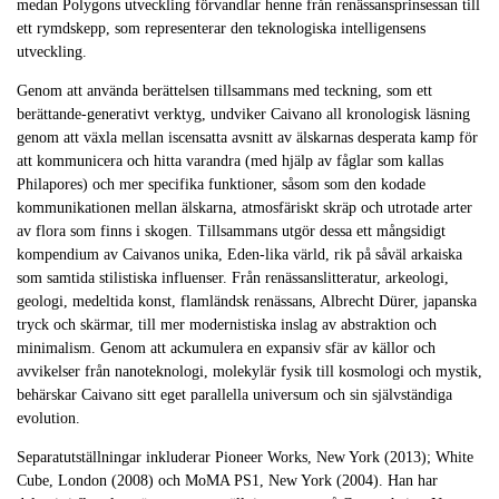
medan Polygons utveckling förvandlar henne från renässansprinsessan till
ett rymdskepp, som representerar den teknologiska intelligensens
utveckling.
Genom att använda berättelsen tillsammans med teckning, som ett
berättande-generativt verktyg, undviker Caivano all kronologisk läsning
genom att växla mellan iscensatta avsnitt av älskarnas desperata kamp för
att kommunicera och hitta varandra (med hjälp av fåglar som kallas
Philapores) och mer specifika funktioner, såsom som den kodade
kommunikationen mellan älskarna, atmosfäriskt skräp och utrotade arter
av flora som finns i skogen. Tillsammans utgör dessa ett mångsidigt
kompendium av Caivanos unika, Eden-lika värld, rik på såväl arkaiska
som samtida stilistiska influenser. Från renässanslitteratur, arkeologi,
geologi, medeltida konst, flamländsk renässans, Albrecht Dürer, japanska
tryck och skärmar, till mer modernistiska inslag av abstraktion och
minimalism. Genom att ackumulera en expansiv sfär av källor och
avvikelser från nanoteknologi, molekylär fysik till kosmologi och mystik,
behärskar Caivano sitt eget parallella universum och sin självständiga
evolution.
Separatutställningar inkluderar Pioneer Works, New York (2013); White
Cube, London (2008) och MoMA PS1, New York (2004). Han har