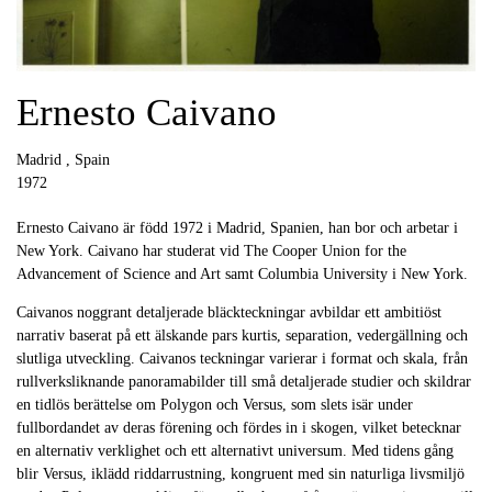
Ernesto Caivano
Madrid , Spain
1972
Ernesto Caivano är född 1972 i Madrid, Spanien, han bor och arbetar i
New York. Caivano har studerat vid The Cooper Union for the
Advancement of Science and Art samt Columbia University i New York.
Caivanos noggrant detaljerade bläckteckningar avbildar ett ambitiöst
narrativ baserat på ett älskande pars kurtis, separation, vedergällning och
slutliga utveckling. Caivanos teckningar varierar i format och skala, från
rullverksliknande panoramabilder till små detaljerade studier och skildrar
en tidlös berättelse om Polygon och Versus, som slets isär under
fullbordandet av deras förening och fördes in i skogen, vilket betecknar
en alternativ verklighet och ett alternativt universum. Med tidens gång
blir Versus, iklädd riddarrustning, kongruent med sin naturliga livsmiljö