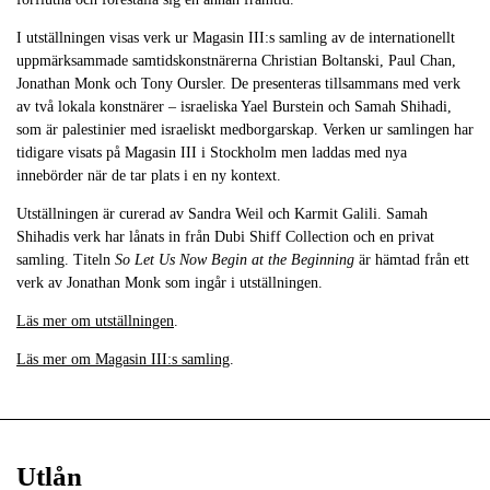
I utställningen visas verk ur Magasin III:s samling av de internationellt
uppmärksammade samtidskonstnärerna Christian Boltanski, Paul Chan,
Jonathan Monk och Tony Oursler. De presenteras tillsammans med verk
av två lokala konstnärer – israeliska Yael Burstein och Samah Shihadi,
som är palestinier med israeliskt medborgarskap. Verken ur samlingen har
tidigare visats på Magasin III i Stockholm men laddas med nya
innebörder när de tar plats i en ny kontext.
Utställningen är curerad av Sandra Weil och Karmit Galili. Samah
Shihadis verk har lånats in från Dubi Shiff Collection och en privat
samling. Titeln
So Let Us Now Begin at the Beginning
är hämtad från ett
verk av Jonathan Monk som ingår i utställningen.
Läs mer om utställningen
.
Läs mer om Magasin III:s samling
.
Utlån