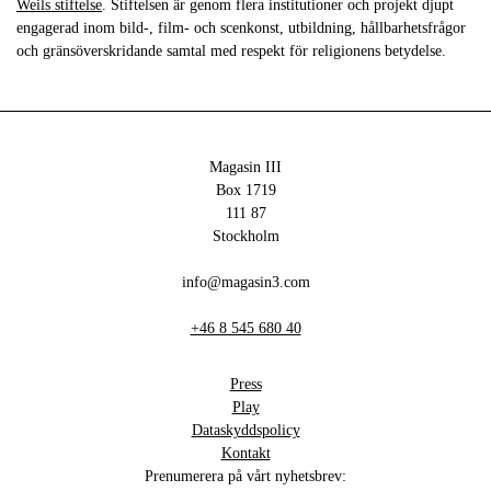
Weils stiftelse
. Stiftelsen är genom flera institutioner och projekt djupt
engagerad inom bild-, film- och scenkonst, utbildning, hållbarhetsfrågor
och gränsöverskridande samtal med respekt för religionens betydelse.
Magasin III
Box 1719
111 87
Stockholm
info@magasin3.com
+46 8 545 680 40
Press
Play
Dataskyddspolicy
Kontakt
Prenumerera på vårt nyhetsbrev: