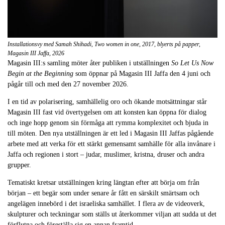
Installationsvy med Samah Shihadi, Two women in one, 2017, blyerts på papper,
Magasin III Jaffa, 2026
Magasin III:s samling möter åter publiken i utställningen
So Let Us Now
Begin at the Beginning
som öppnar på Magasin III Jaffa den 4 juni och
pågår till och med den 27 november 2026.
I en tid av polarisering, samhällelig oro och ökande motsättningar står
Magasin III fast vid övertygelsen om att konsten kan öppna för dialog
och inge hopp genom sin förmåga att rymma komplexitet och bjuda in
till möten. Den nya utställningen är ett led i Magasin III Jaffas pågående
arbete med att verka för ett stärkt gemensamt samhälle för alla invånare i
Jaffa och regionen i stort – judar, muslimer, kristna, druser och andra
grupper.
Tematiskt kretsar utställningen kring längtan efter att börja om från
början – ett begär som under senare år fått en särskilt smärtsam och
angelägen innebörd i det israeliska samhället. I flera av de videoverk,
skulpturer och teckningar som ställs ut återkommer viljan att sudda ut det
förflutna och föreställa sig en annan framtid.