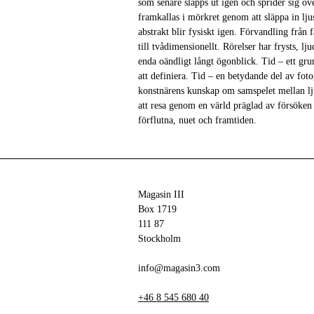
som senare släpps ut igen och sprider sig ö
framkallas i mörkret genom att släppa in ljus
abstrakt blir fysiskt igen. Förvandling från fä
till tvådimensionellt. Rörelser har frysts, lju
enda oändligt långt ögonblick. Tid – ett gr
att definiera. Tid – en betydande del av fot
konstnärens kunskap om samspelet mellan lju
att resa genom en värld präglad av försöken
förflutna, nuet och framtiden.
Magasin III
Box 1719
111 87
Stockholm
info@magasin3.com
+46 8 545 680 40