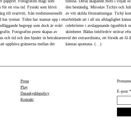
ver pappret. Fotografins magi som
tidlösa. Deras skapande möts i viljan o
 för en viss tid. Fysiskt som blivit
den beständig. Miroslav Tichýs och Jul
rg till svartvitt, från tredimensionellt
av vitt skilda förutsättningar. Tichý k
d har tystnat. Tiden har stannat upp i ett
avbildade att i all sin alldaglighet kä
undläggande begrepp som dock är svårt
celebriteter i avslappnande ögonblick 
ografin. Fotografins poesi skapas av
skönheter. Bådas tidsfördriv strävar efte
s och tid och den bjuder in betraktaren
vid det extraordinära, ett försök att få d
 att upphäva gränserna mellan det
kännas spontana. (…)
Press
Prenumer
Play
E-post
*
Dataskyddspolicy
Kontakt