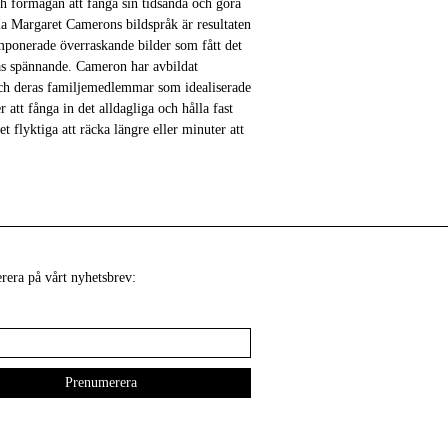
ch förmågan att fånga sin tidsanda och göra
ia Margaret Camerons bildspråk är resultaten
omponerade överraskande bilder som fått det
nnas spännande. Cameron har avbildat
och deras familjemedlemmar som idealiserade
r att fånga in det alldagliga och hålla fast
et flyktiga att räcka längre eller minuter att
era på vårt nyhetsbrev: