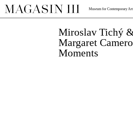
Museum for Contemporary Art
Miroslav Tichý &
Margaret Camero
Moments