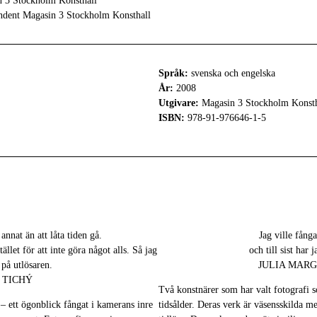
in 3 Stockholm Konsthall
endent Magasin 3 Stockholm Konsthall
Språk:
svenska och engelska
År:
2008
Utgivare:
Magasin 3 Stockholm Konsth
ISBN:
978-91-976646-1-5
annat än att låta tiden gå.
Jag ville fånga
ället för att inte göra något alls. Så jag
och till sist har 
t på utlösaren.
JULIA MAR
 TICHÝ
Två konstnärer som har valt fotografi
k – ett ögonblick fångat i kamerans inre
tidsålder. Deras verk är väsensskilda m