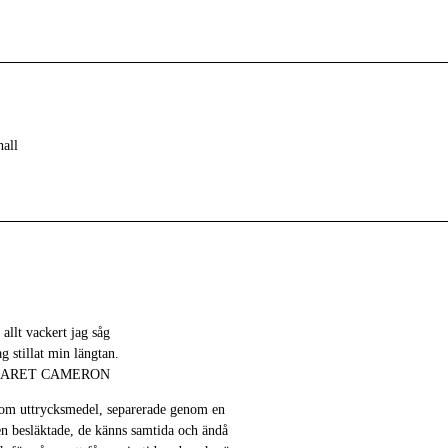
all
 allt vackert jag såg
jag stillat min längtan.
GARET CAMERON
 som uttrycksmedel, separerade genom en
en besläktade, de känns samtida och ändå