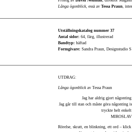
Prolog av
David Neuman
, direktör Magas
Långa ögonblick
, essä av
Tessa
Praun
, int
Utställningskatalog nummer 37
Antal sidor:
64, färg, illustrerad
Bandtyp:
häftad
Formgivare:
Sandra Praun, Designstudio S
UTDRAG:
Långa ögonblick
av Tessa Praun
Jag har aldrig gjort någonting 
Jag går till stan och måste göra någonting ist
tryckte helt enkel
MIROSLAV
Rörelse, skratt, en blinkning, ett ord – klic