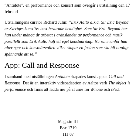
”Antidote”, en performance och konsert som övergår i utställning den 17
februari.
Utställningens curator Richard Julin:
”Erik Aalto a.k.a. Sir Eric Beyond
är Sveriges konstlivs bäst bevarade hemlighet. Som Sir Eric Beyond har
han under många år arbetat i gränslandet av performance och musik
parallellt som Erik Aalto haft ett eget konstnärskap. Nu sammanför han
alter egot och konstnärsrollen vilket skapar en fusion som ska bli otroligt
spännande att se!”
App: Call and Response
I samband med utställningen
Antidote
skapades konst-appen
Call and
Response
. Det är en interaktiv videoadaption av Aaltos verk
The object is
performance
och finns att ladda ner på iTunes för iPhone och iPad.
Magasin III
Box 1719
111 87